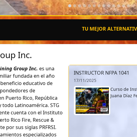
TU MEJOR ALTERNATIVA EN ADI
roup Inc.
aining Group Inc.
es una
INSTRUCTOR NFPA 1041
iliar fundada en el año
17/11/2025
 beneficio educativo de
Curso de Ins
spondedores de
Juana Díaz F
n Puerto Rico, República
 todo Latinoamérica. STG
nte cuenta con el Instituto
erto Rico Fire, Rescue &
ute por sus siglas PRFRSI.
ramientos especializados