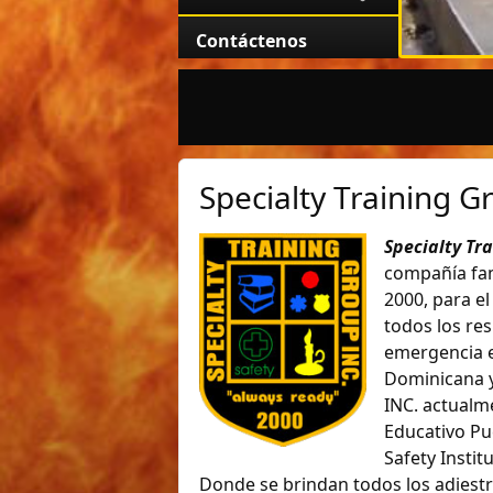
Contáctenos
Specialty Training G
Specialty Tr
compañía fam
2000, para el
todos los re
emergencia e
Dominicana y
INC. actualme
Educativo Pu
Safety Instit
Donde se brindan todos los adiest