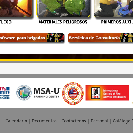
a
|
Calendario
|
Documentos
|
Contáctenos
|
Personal
|
Catálogo S