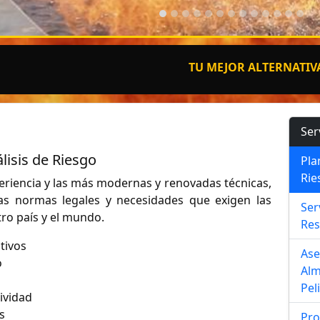
TU MEJOR ALTERNATIVA EN ADI
Ser
lisis de Riesgo
Pla
Rie
eriencia y las más modernas y renovadas técnicas,
las normas legales y necesidades que exigen las
Ser
ro país y el mundo.
Res
tivos
Ase
o
Alm
Pel
ividad
s
Pro