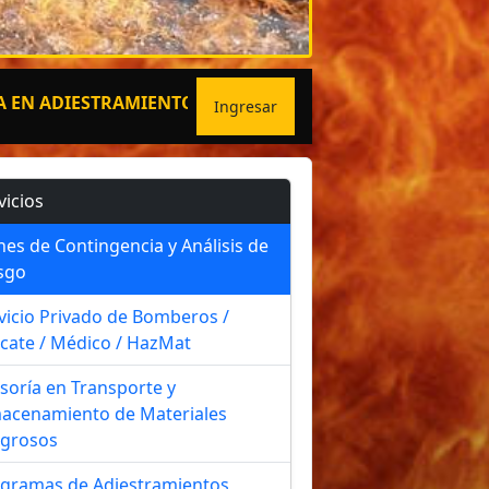
ESTRAMIENTOS ESPECIALIZADOS
Ingresar
vicios
nes de Contingencia y Análisis de
sgo
vicio Privado de Bomberos /
cate / Médico / HazMat
soría en Transporte y
acenamiento de Materiales
igrosos
gramas de Adiestramientos