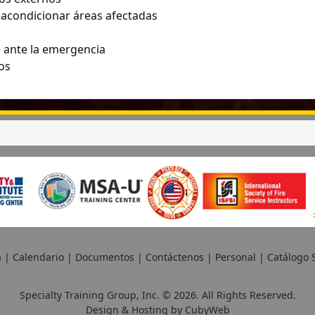
eacondicionar áreas afectadas
e ante la emergencia
os
a
|
Calendario
|
Documentos
|
Contáctenos
|
Personal
|
Catálogo S
Specialty Training Group, Inc. © 2026. All Rights Reserved.
Design & Hosting by
CubyWeb