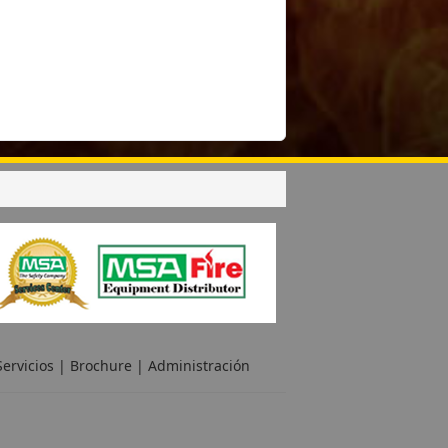
ervicios
|
Brochure
|
Administración