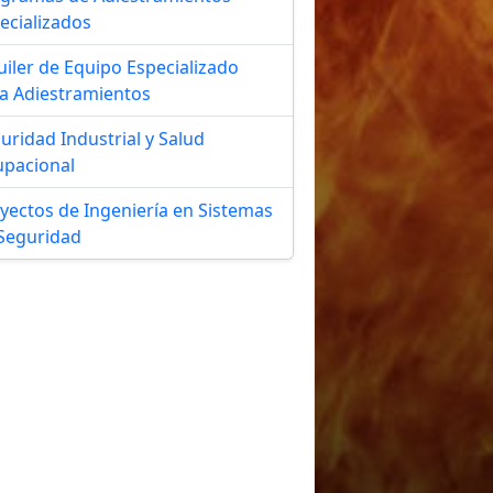
ecializados
uiler de Equipo Especializado
a Adiestramientos
uridad Industrial y Salud
pacional
yectos de Ingeniería en Sistemas
Seguridad