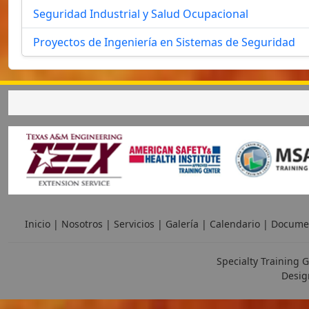
Seguridad Industrial y Salud Ocupacional
Proyectos de Ingeniería en Sistemas de Seguridad
Inicio
|
Nosotros
|
Servicios
|
Galería
|
Calendario
|
Docume
Specialty Training G
Desig