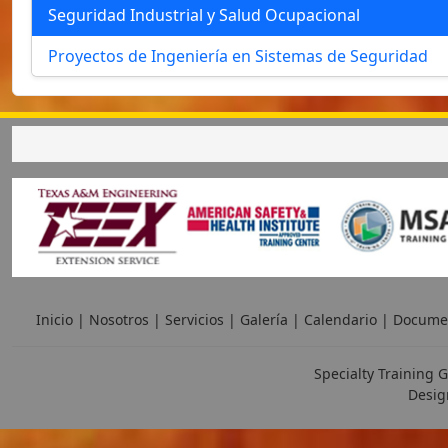
Seguridad Industrial y Salud Ocupacional
Proyectos de Ingeniería en Sistemas de Seguridad
Inicio
|
Nosotros
|
Servicios
|
Galería
|
Calendario
|
Docume
Specialty Training G
Desig